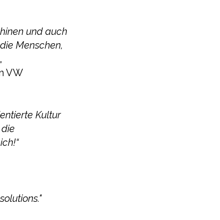
hinen und auch
 die Menschen,
„
on VW
entierte Kultur
 die
ich!“
olutions."