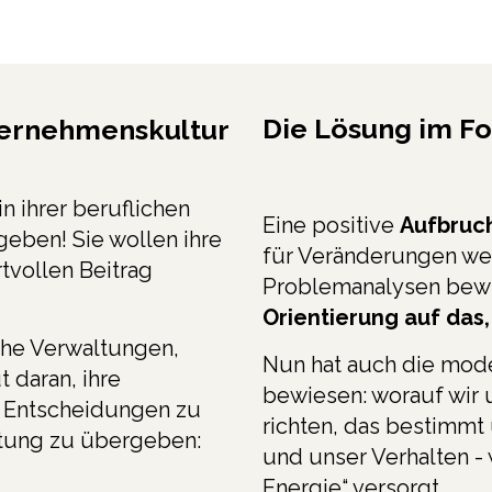
Die Lösung im F
ternehmenskultur
in ihrer beruflichen
Eine positive
Aufbruc
geben! Sie wollen ihre
für Veränderungen wer
tvollen Beitrag
Problemanalysen bewi
Orientierung auf das,
che Verwaltungen,
Nun hat auch die mod
 daran, ihre
bewiesen: worauf wir
n Entscheidungen zu
richten, das bestimm
rtung zu übergeben:
und unser Verhalten - 
Energie“ versorgt.