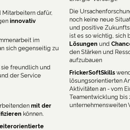
Die Ursachenforschun
 Mitarbeitern dafür,
noch keine neue Situa
ngen
innovativ
und positive Zukunfts
ist es so wichtig, sich
ammenarbeit im
Lösungen
und
Chanc
n sich gegenseitig zu
den Stärken und Resso
aufzubauen
a sie freundlich und
FrickerSoftSkills
wend
nd der Service
lösungsorientierten An
Aktivitäten an - vom E
Teamentwicklung bis 
unternehmensweiten V
tarbeitenden
mit der
fizieren
können.
eiterorientierte