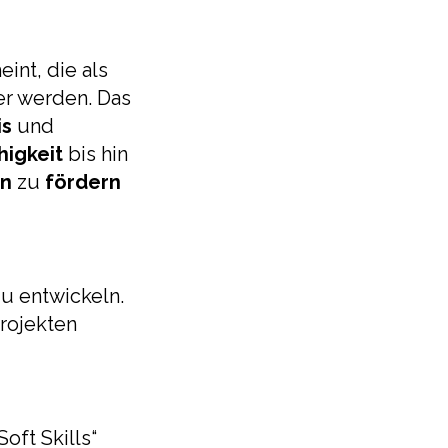
int, die als
r werden. Das
is
und
higkeit
bis hin
en
zu
fördern
 zu entwickeln.
rojekten
oft Skills“