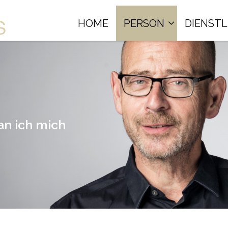
HOME
PERSON
DIENST
an ich mich