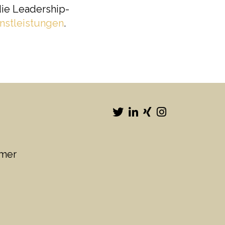
ie Leadership-
nstleistungen
.
imer