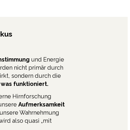
okus
hstimmung
und Energie
den nicht primär durch
rkt, sondern durch die
 was funktioniert.
erne Hirnforschung
 unsere
Aufmerksamkeit
t unsere Wahrnehmung
wird also quasi „mit