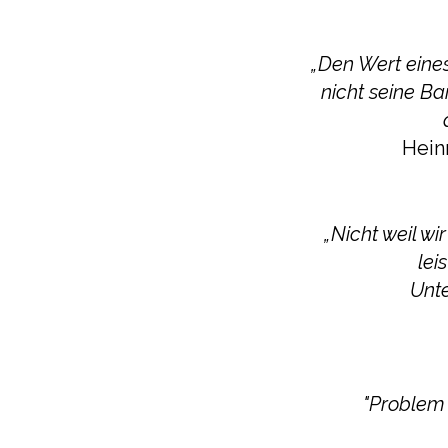
„Den Wert ein
nicht seine B
Hein
„Nicht weil wi
lei
Unte
"Problem 